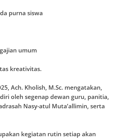
uda purna siswa
ngajian umum
as kreativitas.
25, Ach. Kholish, M.Sc. mengatakan,
iri oleh segenap dewan guru, panitia,
adrasah Nasy-atul Muta’allimin, serta
rupakan kegiatan rutin setiap akan