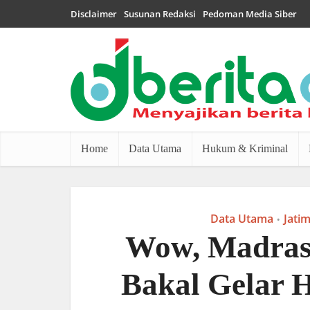
Disclaimer
Susunan Redaksi
Pedoman Media Siber
Home
Data Utama
Hukum & Kriminal
Data Utama
Jati
•
Wow, Madras
Bakal Gelar H