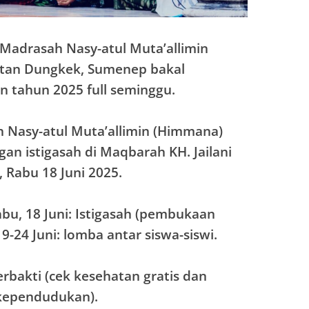
Madrasah Nasy-atul Muta’allimin
atan Dungkek, Sumenep bakal
n tahun 2025 full seminggu.
h Nasy-atul Muta’allimin (Himmana)
gan istigasah di Maqbarah KH. Jailani
, Rabu 18 Juni 2025.
bu, 18 Juni: Istigasah (pembukaan
-24 Juni: lomba antar siswa-siswi.
erbakti (cek kesehatan gratis dan
 kependudukan).