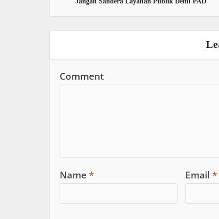
Jangan Sandera Layanan Publik Demi PAD
Le
Comment
Name
*
Email
*