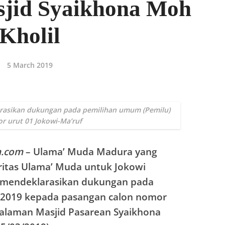
jid Syaikhona Moh
Kholil
5 March 2019
rasikan dukungan pada pemilihan umum (Pemilu)
r urut 01 Jokowi-Ma’ruf
m.com
– Ulama’ Muda Madura yang
itas Ulama’ Muda untuk Jokowi
 mendeklarasikan dukungan pada
 2019 kepada pasangan calon nomor
 halaman Masjid Pasarean Syaikhona