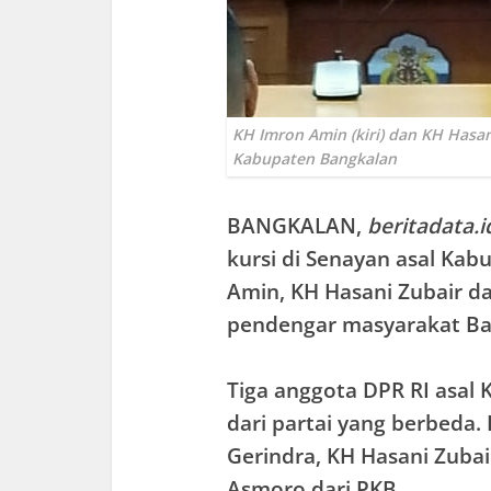
KH Imron Amin (kiri) dan KH Hasa
Kabupaten Bangkalan
BANGKALAN
,
beritadata.i
kursi di Senayan asal Kab
Amin, KH Hasani Zubair d
pendengar masyarakat Ba
Tiga anggota DPR RI asal
dari partai yang berbeda.
Gerindra, KH Hasani Zubai
Asmoro dari PKB.