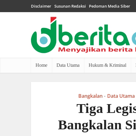
Disclaimer
Susunan Redaksi
Pedoman Media Siber
Home
Data Utama
Hukum & Kriminal
Bangkalan
Data Utama
•
Tiga Legi
Bangkalan Si