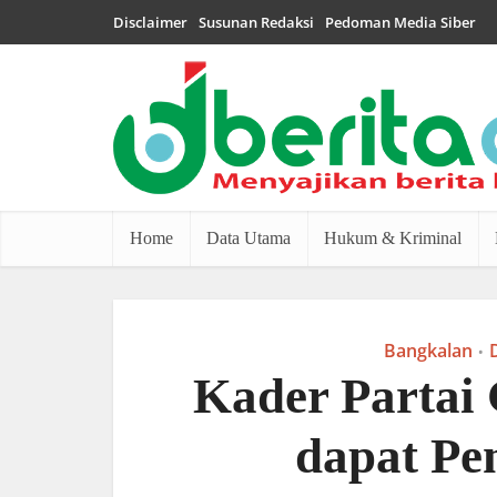
Disclaimer
Susunan Redaksi
Pedoman Media Siber
Home
Data Utama
Hukum & Kriminal
Bangkalan
•
Kader Partai
dapat Pen