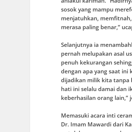
ahlakul karimah. “Hadirn
sosok yang mampu merefo
menjatuhkan, memfitnah,
merasa paling benar,” uca
Selanjutnya ia menambahk
pernah melupakan asal us
penuh kekurangan sehingg
dengan apa yang saat ini k
dijadikan milik kita tanpa
hati ini selalu damai dan
keberhasilan orang lain,” j
Memasuki acara inti cera
Dr. Imam Mawardi dari K