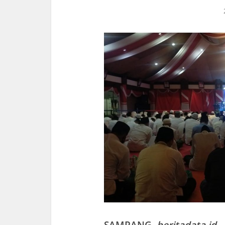
SAMPANG
,
beritadata.id
–