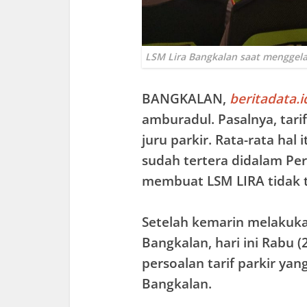
LSM Lira Bangkalan saat menggel
BANGKALAN
,
beritadata.i
amburadul. Pasalnya, tari
juru parkir. Rata-rata hal 
sudah tertera didalam Per
membuat LSM LIRA tidak t
Setelah kemarin melakuka
Bangkalan, hari ini Rabu
persoalan tarif parkir ya
Bangkalan.