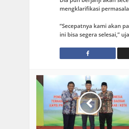
Dia pun berjanji akan sec
mengklarifikasi permasala
“Secepatnya kami akan pan
ini bisa segera selesai,” u