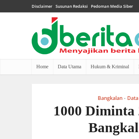
Disclaimer
Susunan Redaksi
Pedoman Media Siber
Home
Data Utama
Hukum & Kriminal
Bangkalan
Data
•
1000 Diminta 2
Bangka