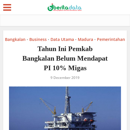
Bangkalan
Business
Data Utama
Madura
Pemerintahan
•
•
•
•
Tahun Ini Pemkab
Bangkalan Belum Mendapat
PI 10% Migas
9 December 2019