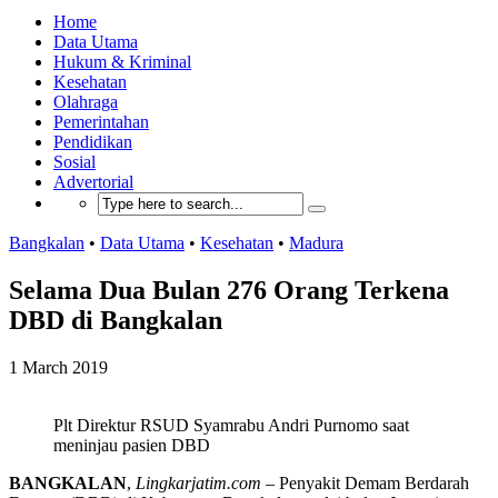
Home
Data Utama
Hukum & Kriminal
Kesehatan
Olahraga
Pemerintahan
Pendidikan
Sosial
Advertorial
Bangkalan
•
Data Utama
•
Kesehatan
•
Madura
Selama Dua Bulan 276 Orang Terkena
DBD di Bangkalan
1 March 2019
Plt Direktur RSUD Syamrabu Andri Purnomo saat
meninjau pasien DBD
BANGKALAN
,
Lingkarjatim.com
– Penyakit Demam Berdarah