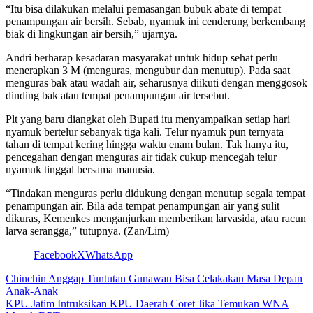
“Itu bisa dilakukan melalui pemasangan bubuk abate di tempat
penampungan air bersih. Sebab, nyamuk ini cenderung berkembang
biak di lingkungan air bersih,” ujarnya.
Andri berharap kesadaran masyarakat untuk hidup sehat perlu
menerapkan 3 M (menguras, mengubur dan menutup). Pada saat
menguras bak atau wadah air, seharusnya diikuti dengan menggosok
dinding bak atau tempat penampungan air tersebut.
Plt yang baru diangkat oleh Bupati itu menyampaikan setiap hari
nyamuk bertelur sebanyak tiga kali. Telur nyamuk pun ternyata
tahan di tempat kering hingga waktu enam bulan. Tak hanya itu,
pencegahan dengan menguras air tidak cukup mencegah telur
nyamuk tinggal bersama manusia.
“Tindakan menguras perlu didukung dengan menutup segala tempat
penampungan air. Bila ada tempat penampungan air yang sulit
dikuras, Kemenkes menganjurkan memberikan larvasida, atau racun
larva serangga,” tutupnya. (Zan/Lim)
Facebook
X
WhatsApp
Chinchin Anggap Tuntutan Gunawan Bisa Celakakan Masa Depan
Anak-Anak
KPU Jatim Intruksikan KPU Daerah Coret Jika Temukan WNA