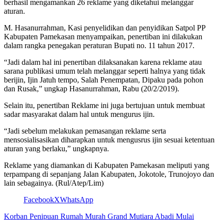
berhasil mengamankan 26 reklame yang diketahui melanggar
aturan.
M. Hasanurrahman, Kasi penyelidikan dan penyidikan Satpol PP
Kabupaten Pamekasan menyampaikan, penertiban ini dilakukan
dalam rangka penegakan peraturan Bupati no. 11 tahun 2017.
“Jadi dalam hal ini penertiban dilaksanakan karena reklame atau
sarana publikasi umum telah melanggar seperti halnya yang tidak
berijin, Ijin Jatuh tempo, Salah Penempatan, Dipaku pada pohon
dan Rusak,” ungkap Hasanurrahman, Rabu (20/2/2019).
Selain itu, penertiban Reklame ini juga bertujuan untuk membuat
sadar masyarakat dalam hal untuk mengurus ijin.
“Jadi sebelum melakukan pemasangan reklame serta
mensosialisasikan diharapkan untuk mengusrus ijin sesuai ketentuan
aturan yang berlaku,” ungkapnya.
Reklame yang diamankan di Kabupaten Pamekasan meliputi yang
terpampang di sepanjang Jalan Kabupaten, Jokotole, Trunojoyo dan
lain sebagainya. (Rul/Atep/Lim)
Facebook
X
WhatsApp
Korban Penipuan Rumah Murah Grand Mutiara Abadi Mulai