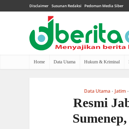
Disclaimer
Susunan Redaksi
Pedoman Media Siber
Home
Data Utama
Hukum & Kriminal
Data Utama
Jatim
•
•
Resmi Ja
Sumenep, 