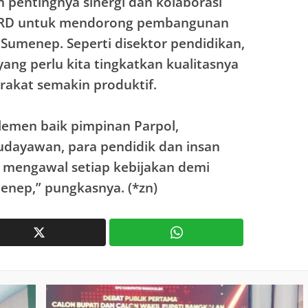
 pentingnya sinergi dan kolaborasi
PRD untuk mendorong pembangunan
umenep. Seperti disektor pendidikan,
ang perlu kita tingkatkan kualitasnya
akat semakin produktif.
elemen baik pimpinan Parpol,
Budayawan, para pendidik dan insan
 mengawal setiap kebijakan demi
nep,” pungkasnya. (*zn)