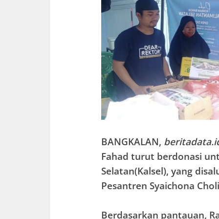
BANGKALAN
,
beritadata.i
Fahad turut berdonasi unt
Selatan(Kalsel), yang dis
Pesantren Syaichona Cholil
Berdasarkan pantauan, R