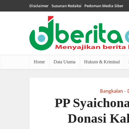
Disclaimer
Susunan Redaksi
Pedoman Media Siber
Home
Data Utama
Hukum & Kriminal
Bangkalan
•
PP Syaichona
Donasi Ka