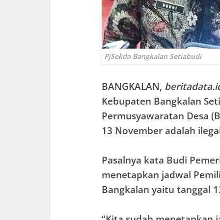
PjSekda Bangkalan Setiabudi
BANGKALAN
,
beritadata.i
Kebupaten Bangkalan Set
Permusyawaratan Desa (B
13 November adalah ilegal
Pasalnya kata Budi Pemer
menetapkan jadwal Pemil
Bangkalan yaitu tanggal 
“Kita sudah menetapkan j