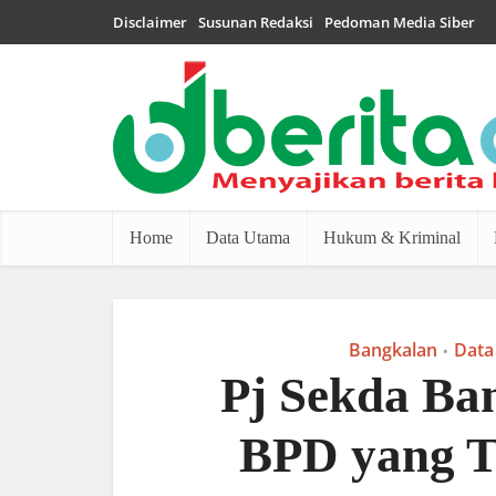
Disclaimer
Susunan Redaksi
Pedoman Media Siber
Home
Data Utama
Hukum & Kriminal
Bangkalan
Data
•
Pj Sekda Ba
BPD yang T