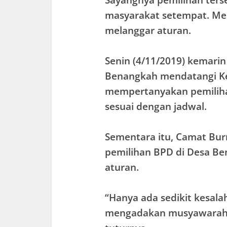
Sayangnya pemilihan ters
masyarakat setempat. Mer
melanggar aturan.
Senin (4/11/2019) kemari
Benangkah mendatangi K
mempertanyakan pemiliha
sesuai dengan jadwal.
Sementara itu, Camat Bur
pemilihan BPD di Desa Be
aturan.
“Hanya ada sedikit kesal
mengadakan musyawarah 