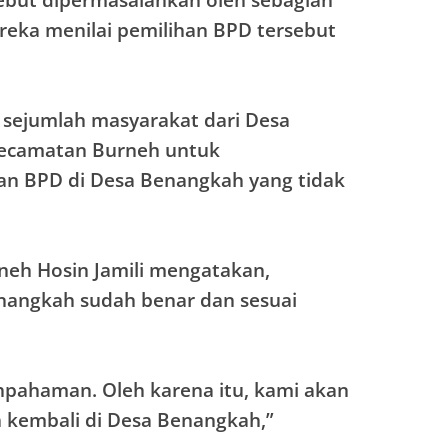
ebut dipermasalahkan oleh sebagian
eka menilai pemilihan BPD tersebut
n sejumlah masyarakat dari Desa
ecamatan Burneh untuk
n BPD di Desa Benangkah yang tidak
neh Hosin Jamili mengatakan,
nangkah sudah benar dan sesuai
ahpahaman. Oleh karena itu, kami akan
kembali di Desa Benangkah,”