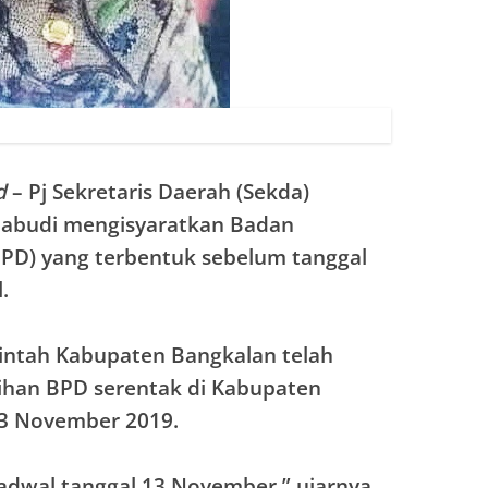
d
– Pj Sekretaris Daerah (Sekda)
iabudi mengisyaratkan Badan
PD) yang terbentuk sebelum tanggal
.
intah Kabupaten Bangkalan telah
ihan BPD serentak di Kabupaten
13 November 2019.
adwal tanggal 13 November,” ujarnya