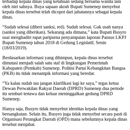
terhadap kepala dinas yang ketahuan sedang bersama wanita lain
oleh istri sahnya. Buya sapaan akrab Bupati Sumenep menyebut
kepala dinas tersebut telah dicopot dari jabatannya sebagai kepala
dinas.
“Sudah selesai (diberi sanksi, red). Sudah selesai. Gak usah nanya
(sanksi yang diberikan). Sekarang ada dimana,” kata Bupati Busyro
usai menghadiri rapat paripurna penyampaian laporan Pansus LKPJ
Bupati Sumenep tahun 2018 di Gedung Legislatif, Senin
(18/03/2019).
Berdasarkan informasi yang dihimpun, kepala dinas tersebut
dimutasi menjadi salah satu staf di lingkungan Pemerintah
Kabupaten (Pemkab) Sumenep. Politisi Partai Kebangkitan Bangsa
(PKB) itu tidak menampik informasi yang beredar.
“Ya kalau sudah tau jangan klarifikasi lagi ke saya,” tegas ketua
Dewan Perwakilan Rakyat Daerah (DPRD) Sumenep dua periode
itu sembari tertawa dan keluar meninggalkan gedung DPRD
Sumenep.
Hanya saja, Busyro tidak menyebut identitas kepala dinas yang
bersangkutan. Selain itu, Busyro juga tidak menyebut secara pasti di
Organisasi Perangkat Daerah (OPD) mana sebelumnya kepala dinas
tersebut menjabat.