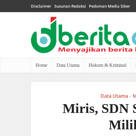
Disclaimer
Susunan Redaksi
Pedoman Media Siber
Home
Data Utama
Hukum & Kriminal
Data Utama
M
•
Miris, SDN 
Mili