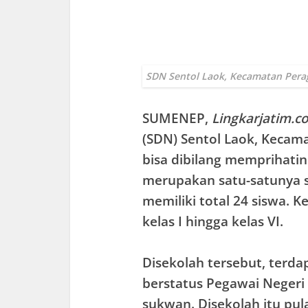
SDN Sentol Laok, Kecamatan Per
SUMENEP
,
Lingkarjatim.c
(SDN) Sentol Laok, Keca
bisa dibilang memprihatin
merupakan satu-satunya se
memiliki total 24 siswa. K
kelas I hingga kelas VI.
Disekolah tersebut, terda
berstatus Pegawai Negeri 
sukwan. Disekolah itu pul