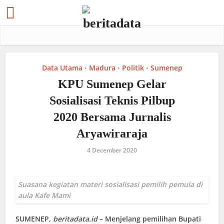
Data Utama
Madura
Politik
Sumenep
•
•
•
KPU Sumenep Gelar
Sosialisasi Teknis Pilbup
2020 Bersama Jurnalis
Aryawiraraja
4 December 2020
Suasana kegiatan materi sosialisasi pemilih pemula di
aula Kafe Mami
SUMENEP
,
beritadata.id
– Menjelang pemilihan Bupati