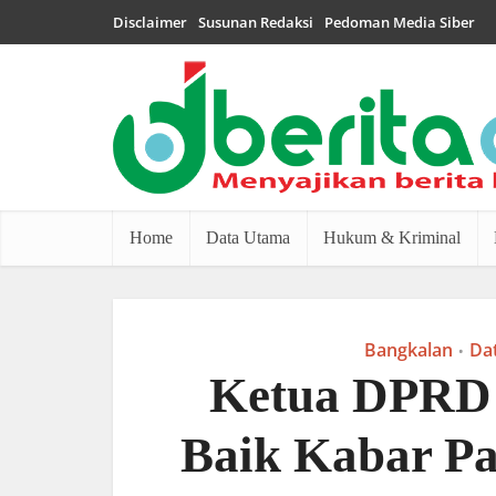
Disclaimer
Susunan Redaksi
Pedoman Media Siber
Home
Data Utama
Hukum & Kriminal
Bangkalan
Da
•
Ketua DPRD
Baik Kabar Pas