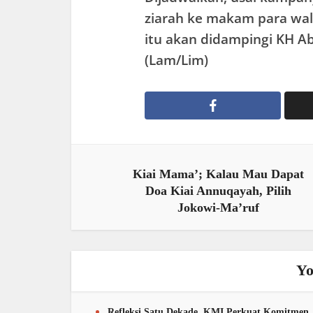
ziarah ke makam para wal
itu akan didampingi KH 
(Lam/Lim)
Kiai Mama’; Kalau Mau Dapat
Doa Kiai Annuqayah, Pilih
Jokowi-Ma’ruf
Yo
Refleksi Satu Dekade, KMI Perkuat Komitmen