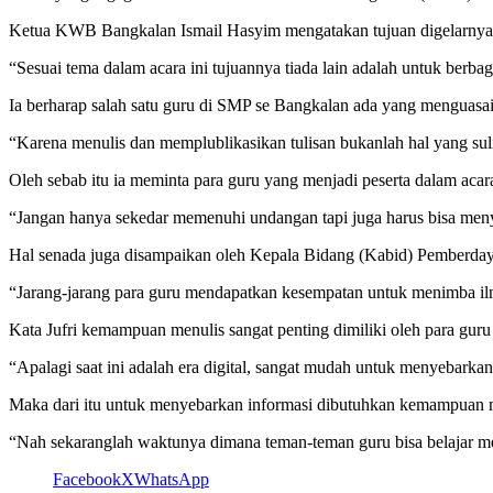
Ketua KWB Bangkalan Ismail Hasyim mengatakan tujuan digelarnya ac
“Sesuai tema dalam acara ini tujuannya tiada lain adalah untuk berb
Ia berharap salah satu guru di SMP se Bangkalan ada yang menguasai t
“Karena menulis dan memplublikasikan tulisan bukanlah hal yang suli
Oleh sebab itu ia meminta para guru yang menjadi peserta dalam ac
“Jangan hanya sekedar memenuhi undangan tapi juga harus bisa men
Hal senada juga disampaikan oleh Kepala Bidang (Kabid) Pemberdaya
“Jarang-jarang para guru mendapatkan kesempatan untuk menimba ilmu 
Kata Jufri kemampuan menulis sangat penting dimiliki oleh para gu
“Apalagi saat ini adalah era digital, sangat mudah untuk menyebarka
Maka dari itu untuk menyebarkan informasi dibutuhkan kemampuan me
“Nah sekaranglah waktunya dimana teman-teman guru bisa belajar me
Facebook
X
WhatsApp