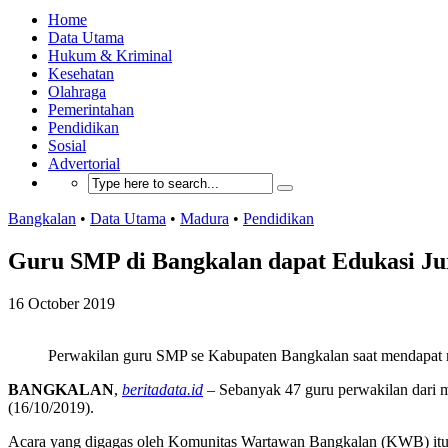
Home
Data Utama
Hukum & Kriminal
Kesehatan
Olahraga
Pemerintahan
Pendidikan
Sosial
Advertorial
Bangkalan
•
Data Utama
•
Madura
•
Pendidikan
Guru SMP di Bangkalan dapat Edukasi Ju
16 October 2019
Perwakilan guru SMP se Kabupaten Bangkalan saat mendapat ma
BANGKALAN
,
beritadata.id
– Sebanyak 47 guru perwakilan dari 
(16/10/2019).
Acara yang digagas oleh Komunitas Wartawan Bangkalan (KWB) itu