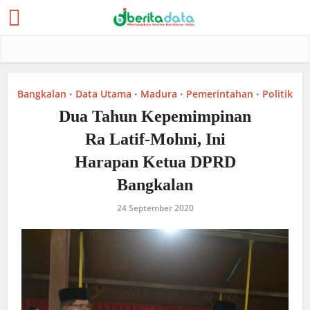
Bangkalan
Data Utama
Madura
Pemerintahan
Politik
•
•
•
•
Dua Tahun Kepemimpinan
Ra Latif-Mohni, Ini
Harapan Ketua DPRD
Bangkalan
24 September 2020