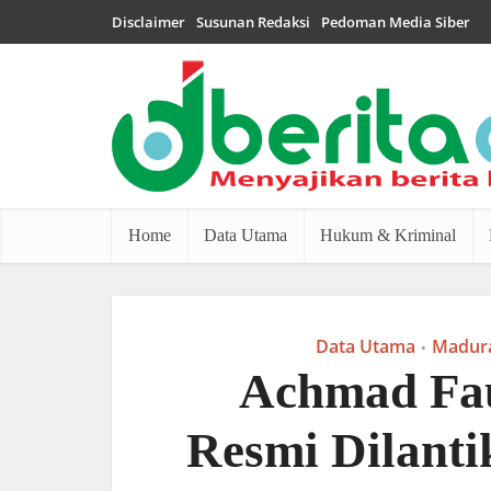
Disclaimer
Susunan Redaksi
Pedoman Media Siber
Home
Data Utama
Hukum & Kriminal
Data Utama
Madur
•
Achmad Fau
Resmi Dilanti