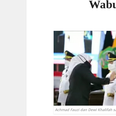
Wabu
Achmad Fauzi dan Dewi Khalifah sa