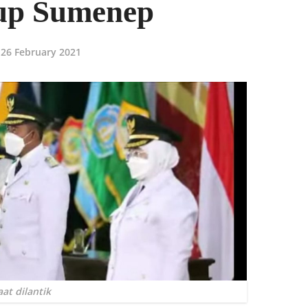
p Sumenep
26 February 2021
at dilantik