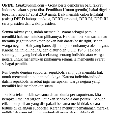
OPINI
,
Lingkarjatim.com
– Gong pesta demokrasi bagi rakyat
Indonesia akan segera tiba. Pemilihan Umum (pemilu) bakal digelar
tepat hari rabu 17 april 2019 nanti. Baik memilih calon legislatif
(caleg) DPRD kabupaten/kota, DPRD propinsi, DPR RI, DPD RI
serta presiden dan wakil presiden.
Semua rakyat yang sudah memenuhi syarat sebagai pemilih
memiliki hak menentukan pilihannya. Hak memberikan suara atau
memilih (right to vote) merupakan hak dasar (basic right) setiap
warga negara. Hak yang harus dijamin pemenuhannya oleh negara.
Karena hal ini dilindungi dan diatur oleh UUD 1945. Tak ada
seorang pun yang berhak melarang seorang individu atau warga
negara untuk menentukan pilihannya selama ia memenuhi syarat
sebagai pemilih.
Pun begitu dengan supporter sepakbola yang juga memiliki hak
untuk menentukan pilihan politiknya. Karena individu-individu
dalam sepakbola tersebut juga merupakan warga negara yang
memiliki hak memberikan suara.
Jika kita telaah lebih seksama dalam dunia per-suporteran, kita
kerapkali melihat jargon ‘jauhkan sepakbola dari politik’. Sebuah
etika non partisan yang disepakati bersama meski tidak secara
tertulis di kalangan supporter. Karena menurut pemahaman mereka,
politik-lah yang telah dan seringkali merusak sepakbola di