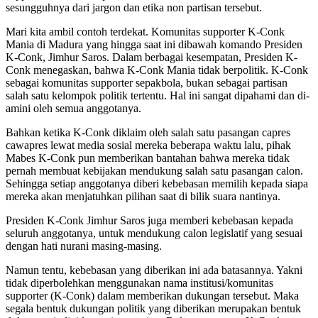
sesungguhnya dari jargon dan etika non partisan tersebut.
Mari kita ambil contoh terdekat. Komunitas supporter K-Conk
Mania di Madura yang hingga saat ini dibawah komando Presiden
K-Conk, Jimhur Saros. Dalam berbagai kesempatan, Presiden K-
Conk menegaskan, bahwa K-Conk Mania tidak berpolitik. K-Conk
sebagai komunitas supporter sepakbola, bukan sebagai partisan
salah satu kelompok politik tertentu. Hal ini sangat dipahami dan di-
amini oleh semua anggotanya.
Bahkan ketika K-Conk diklaim oleh salah satu pasangan capres
cawapres lewat media sosial mereka beberapa waktu lalu, pihak
Mabes K-Conk pun memberikan bantahan bahwa mereka tidak
pernah membuat kebijakan mendukung salah satu pasangan calon.
Sehingga setiap anggotanya diberi kebebasan memilih kepada siapa
mereka akan menjatuhkan pilihan saat di bilik suara nantinya.
Presiden K-Conk Jimhur Saros juga memberi kebebasan kepada
seluruh anggotanya, untuk mendukung calon legislatif yang sesuai
dengan hati nurani masing-masing.
Namun tentu, kebebasan yang diberikan ini ada batasannya. Yakni
tidak diperbolehkan menggunakan nama institusi/komunitas
supporter (K-Conk) dalam memberikan dukungan tersebut. Maka
segala bentuk dukungan politik yang diberikan merupakan bentuk