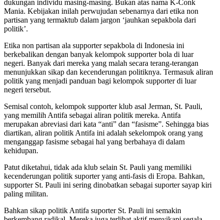
dukungan individu masing-masing. Bukan atas nama K-Conk
Mania. Kebijakan inilah perwujudan sebenarnya dari etika non
partisan yang termaktub dalam jargon ‘jauhkan sepakbola dari
politik’.
Etika non partisan ala supporter sepakbola di Indonesia ini
berkebalikan dengan banyak kelompok supporter bola di luar
negeri. Banyak dari mereka yang malah secara terang-terangan
menunjukkan sikap dan kecenderungan politiknya. Termasuk aliran
politik yang menjadi panduan bagi kelompok supporter di luar
negeri tersebut.
Semisal contoh, kelompok supporter klub asal Jerman, St. Pauli,
yang memilih Antifa sebagai aliran politik mereka. Antifa
merupakan abreviasi dari kata “anti” dan “fasisme”. Sehingga bias
diartikan, aliran politik Antifa ini adalah sekelompok orang yang
menganggap fasisme sebagai hal yang berbahaya di dalam
kehidupan.
Patut diketahui, tidak ada klub selain St. Pauli yang memiliki
kecenderungan politik suporter yang anti-fasis di Eropa. Bahkan,
supporter St. Pauli ini sering dinobatkan sebagai suporter sayap kiri
paling militan.
Bahkan sikap politik Antifa suporter St. Pauli ini semakin
berkembang radikal. Mereka juga terlibat aktif menyikapi segala