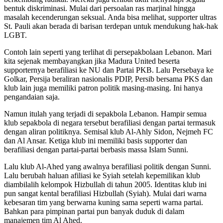
bentuk diskriminasi. Mulai dari persoalan ras marjinal hingga
masalah kecenderungan seksual. Anda bisa melihat, supporter ultras
St. Pauli akan berada di barisan terdepan untuk mendukung hak-hak
LGBT.
Contoh lain seperti yang terlihat di persepakbolaan Lebanon. Mari
kita sejenak membayangkan jika Madura United beserta
supporternya berafiliasi ke NU dan Partai PKB. Lalu Persebaya ke
Golkar, Persija beraliran nasionalis PDIP, Persib bersama PKS dan
klub lain juga memiliki patron politik masing-masing. Ini hanya
pengandaian saja.
Namun itulah yang terjadi di sepakbola Lebanon. Hampir semua
klub sepakbola di negara tersebut berafiliasi dengan partai termasuk
dengan aliran politiknya. Semisal klub Al-Ahly Sidon, Nejmeh FC
dan Al Ansar. Ketiga klub ini memiliki basis supporter dan
berafiliasi dengan partai-partai berbasis massa Islam Sunni.
Lalu klub Al-Ahed yang awalnya berafiliasi politik dengan Sunni.
Lalu berubah haluan afiliasi ke Syiah setelah kepemilikan klub
diambilalih kelompok Hizbullah di tahun 2005. Identitas klub ini
pun sangat kental berafiliasi Hizbullah (Syiah). Mulai dari warna
kebesaran tim yang berwarna kuning sama seperti warna partai.
Bahkan para pimpinan partai pun banyak duduk di dalam
manajemen tim Al Ahed.