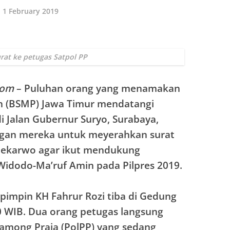
1 February 2019
rat ke petugas Satpol PP
com
– Puluhan orang yang menamakan
ih (BSMP) Jawa Timur mendatangi
i Jalan Gubernur Suryo, Surabaya,
ngan mereka untuk meyerahkan surat
oekarwo agar ikut mendukung
idodo-Ma’ruf Amin pada Pilpres 2019.
impin KH Fahrur Rozi tiba di Gedung
0 WIB. Dua orang petugas langsung
 Pamong Praja (PolPP) yang sedang