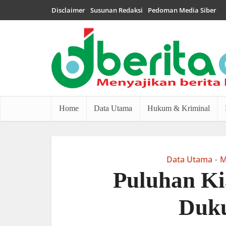
Disclaimer
Susunan Redaksi
Pedoman Media Siber
Home
Data Utama
Hukum & Kriminal
Data Utama
M
•
Puluhan Ki
Duku