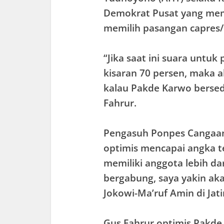
Demokrat Pusat yang mem
memilih pasangan capres/
“Jika saat ini suara untu
kisaran 70 persen, maka 
kalau Pakde Karwo berse
Fahrur.
Pengasuh Ponpes Cangaan B
optimis mencapai angka t
memiliki anggota lebih dar
bergabung, saya yakin aka
Jokowi-Ma’ruf Amin di Jat
Gus Fahrur optimis Pakd