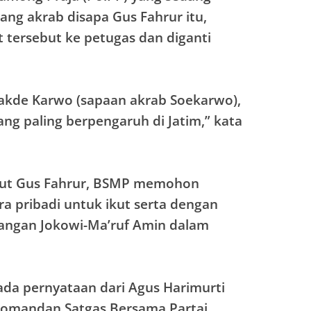
ang akrab disapa Gus Fahrur itu,
 tersebut ke petugas dan diganti
akde Karwo (sapaan akrab Soekarwo),
ng paling berpengaruh di Jatim,” kata
njut Gus Fahrur, BSMP memohon
a pribadi untuk ikut serta dengan
angan Jokowi-Ma’ruf Amin dalam
 ada pernyataan dari Agus Harimurti
Komandan Satgas Bersama Partai