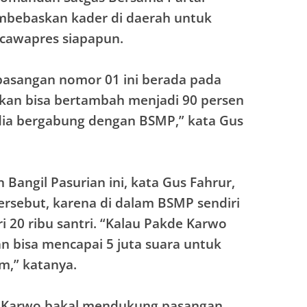
bebaskan kader di daerah untuk
cawapres siapapun.
k pasangan nomor 01 ini berada pada
akan bisa bertambah menjadi 90 persen
dia bergabung dengan BSMP,” kata Gus
angil Pasurian ini, kata Gus Fahrur,
ersebut, karena di dalam BSMP sendiri
i 20 ribu santri. “Kalau Pakde Karwo
n bisa mencapai 5 juta suara untuk
im,” katanya.
e Karwo bakal mendukung pasangan