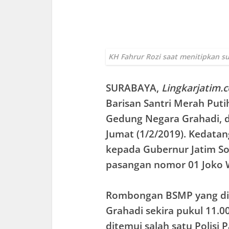
KH Fahrur Rozi saat menitipkan su
SURABAYA
,
Lingkarjatim.
Barisan Santri Merah Put
Gedung Negara Grahadi, d
Jumat (1/2/2019). Kedata
kepada Gubernur Jatim S
pasangan nomor 01 Joko W
Rombongan BSMP yang dip
Grahadi sekira pukul 11.0
ditemui salah satu Polisi