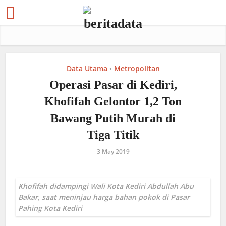
Data Utama
Metropolitan
•
Operasi Pasar di Kediri,
Khofifah Gelontor 1,2 Ton
Bawang Putih Murah di
Tiga Titik
3 May 2019
Khofifah didampingi Wali Kota Kediri Abdullah Abu
Bakar, saat meninjau harga bahan pokok di Pasar
Pahing Kota Kediri