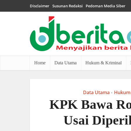
Disclaimer
Susunan Redaksi
Pedoman Media Siber
Home
Data Utama
Hukum & Kriminal
Data Utama
Hukum 
•
KPK Bawa Ro
Usai Diperi