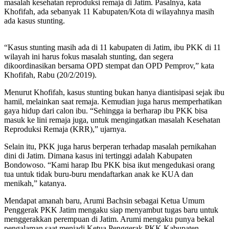
masalah kesehatan reproduksi remaja di Jatim. Pasalnya, kata
Khofifah, ada sebanyak 11 Kabupaten/Kota di wilayahnya masih
ada kasus stunting.
“Kasus stunting masih ada di 11 kabupaten di Jatim, ibu PKK di 11
wilayah ini harus fokus masalah stunting, dan segera
dikoordinasikan bersama OPD stempat dan OPD Pemprov,” kata
Khofifah, Rabu (20/2/2019).
Menurut Khofifah, kasus stunting bukan hanya diantisipasi sejak ibu
hamil, melainkan saat remaja. Kemudian juga harus memperhatikan
gaya hidup dari calon ibu. “Sehingga ia berharap ibu PKK bisa
masuk ke lini remaja juga, untuk mengingatkan masalah Kesehatan
Reproduksi Remaja (KRR),” ujarnya.
Selain itu, PKK juga harus berperan terhadap masalah pernikahan
dini di Jatim. Dimana kasus ini tertinggi adalah Kabupaten
Bondowoso. “Kami harap Ibu PKK bisa ikut mengedukasi orang
tua untuk tidak buru-buru mendaftarkan anak ke KUA dan
menikah,” katanya.
Mendapat amanah baru, Arumi Bachsin sebagai Ketua Umum
Penggerak PKK Jatim mengaku siap menyambut tugas baru untuk
menggerakkan perempuan di Jatim. Arumi mengaku punya bekal
pengalaman saat menjadi Ketua Penggerak PKK Kabupaten